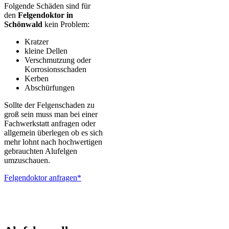
Folgende Schäden sind für
den
Felgendoktor in
Schönwald
kein Problem:
Kratzer
kleine Dellen
Verschmutzung oder
Korrosionsschaden
Kerben
Abschürfungen
Sollte der Felgenschaden zu
groß sein muss man bei einer
Fachwerkstatt anfragen oder
allgemein überlegen ob es sich
mehr lohnt nach hochwertigen
gebrauchten Alufelgen
umzuschauen.
Felgendoktor anfragen*
ALUTEC – BBS – Brabus – Oxigin – CMS – Enkei – TEC –
Brock – Autec – Wheelworld – Platin