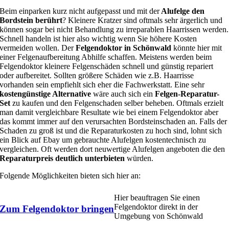
Beim einparken kurz nicht aufgepasst und mit der
Alufelge den
Bordstein berührt
? Kleinere Kratzer sind oftmals sehr ärgerlich und
können sogar bei nicht Behandlung zu irreparablen Haarrissen werden.
Schnell handeln ist hier also wichtig wenn Sie höhere Kosten
vermeiden wollen. Der
Felgendoktor in Schönwald
könnte hier mit
einer Felgenaufbereitung Abhilfe schaffen. Meistens werden beim
Felgendoktor kleinere Felgenschäden schnell und günstig repariert
oder aufbereitet. Sollten größere Schäden wie z.B. Haarrisse
vorhanden sein empfiehlt sich eher die Fachwerkstatt. Eine sehr
kostengünstige Alternative
wäre auch sich ein
Felgen-Reparatur-
Set
zu kaufen und den Felgenschaden selber beheben. Oftmals erzielt
man damit vergleichbare Resultate wie bei einem Felgendoktor aber
das kommt immer auf den verursachten Bordsteinschaden an. Falls der
Schaden zu groß ist und die Reparaturkosten zu hoch sind, lohnt sich
ein Blick auf Ebay um gebrauchte Alufelgen kostentechnisch zu
vergleichen. Oft werden dort neuwertige Alufelgen angeboten die den
Reparaturpreis deutlich unterbieten
würden.
Folgende Möglichkeiten bieten sich hier an:
Hier beauftragen Sie einen
Felgendoktor direkt in der
Zum Felgendoktor bringen
Umgebung von Schönwald