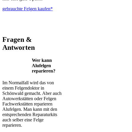
gebrauchte Felgen kaufen*
ALUTEC – BBS – Brabus – Oxigin – CMS – Enkei – TEC –
Brock – Autec – Wheelworld – Platin
Fragen &
Antworten
Wer kann
Alufelgen
reparieren?
Im Normalfall wird das von
einem Felgendoktor in
Schönwald gemacht. Aber auch
Autowerkstätten oder Felgen
Fachwerkstätten reparieren
Alufelgen. Man kann mit den
entsprechenden Reparaturkits
auch selber eine Felge
reparieren.