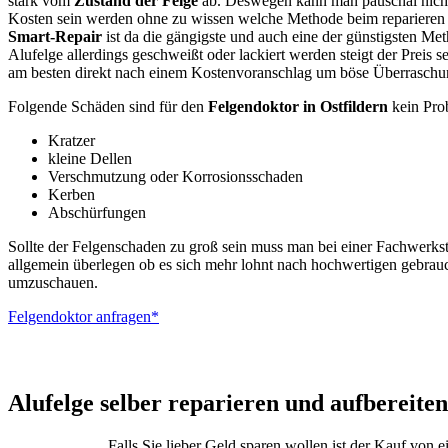
stark vom
Zustand der Felge
ab. Deswegen kann man pauschal nicht
Kosten sein werden ohne zu wissen welche Methode beim reparieren
Smart-Repair
ist da die gängigste und auch eine der günstigsten Me
Alufelge allerdings geschweißt oder lackiert werden steigt der Preis s
am besten direkt nach einem Kostenvoranschlag um böse Überraschu
Folgende Schäden sind für den
Felgendoktor in Ostfildern
kein Pro
Kratzer
kleine Dellen
Verschmutzung oder Korrosionsschaden
Kerben
Abschürfungen
Sollte der Felgenschaden zu groß sein muss man bei einer Fachwerkst
allgemein überlegen ob es sich mehr lohnt nach hochwertigen gebrau
umzuschauen.
Felgendoktor anfragen*
ALUTEC – BBS –
Alufelge selber reparieren und aufbereiten
Falls Sie lieber Geld sparen wollen ist der Kauf von 