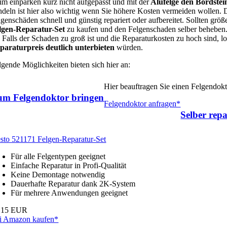
im einparken kurz nicht aufgepasst und mit der
Alufelge den Bordstei
ndeln ist hier also wichtig wenn Sie höhere Kosten vermeiden wollen.
lgenschäden schnell und günstig repariert oder aufbereitet. Sollten grö
lgen-Reparatur-Set
zu kaufen und den Felgenschaden selber beheben. 
. Falls der Schaden zu groß ist und die Reparaturkosten zu hoch sind, 
paraturpreis deutlich unterbieten
würden.
lgende Möglichkeiten bieten sich hier an:
Hier beauftragen Sie einen Felgendok
um Felgendoktor bringen
Felgendoktor anfragen*
Selber repa
esto 521171 Felgen-Reparatur-Set
Für alle Felgentypen geeignet
Einfache Reparatur in Profi-Qualität
Keine Demontage notwendig
Dauerhafte Reparatur dank 2K-System
Für mehrere Anwendungen geeignet
,15 EUR
i Amazon kaufen*