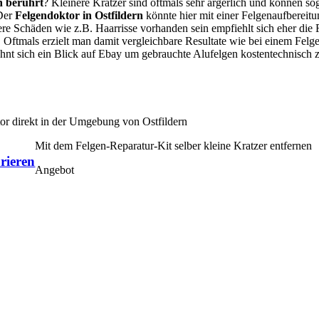
n berührt
? Kleinere Kratzer sind oftmals sehr ärgerlich und können so
 Der
Felgendoktor in Ostfildern
könnte hier mit einer Felgenaufbereit
ßere Schäden wie z.B. Haarrisse vorhanden sein empfiehlt sich eher die
Oftmals erzielt man damit vergleichbare Resultate wie bei einem Fel
lohnt sich ein Blick auf Ebay um gebrauchte Alufelgen kostentechnisch
tor direkt in der Umgebung von Ostfildern
Mit dem Felgen-Reparatur-Kit selber kleine Kratzer entfernen
rieren
Angebot