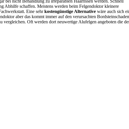
gar bei nicht Behandlung zu irreparablen Haarrissen werden. Schnell
ung Abhilfe schaffen. Meistens werden beim Felgendoktor kleinere
 Fachwerkstatt. Eine sehr
kostengünstige Alternative
wäre auch sich ei
gendoktor aber das kommt immer auf den verursachten Bordsteinschade
 zu vergleichen. Oft werden dort neuwertige Alufelgen angeboten die de