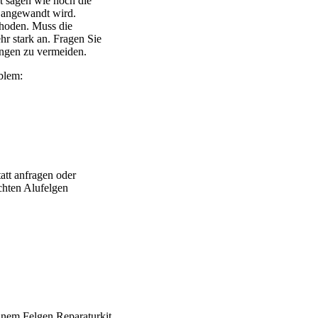
 sagen wie hoch die
 angewandt wird.
thoden. Muss die
ehr stark an. Fragen Sie
ngen zu vermeiden.
blem:
att anfragen oder
chten Alufelgen
 Brabus – Oxigin – CMS – Enkei – TEC – Brock – Autec – Whee
einem Felgen Reparaturkit