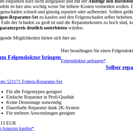
im einparken kurz nicht aufgepasst und mit der
Alufelge den Bordstei
ndeln ist hier also wichtig wenn Sie höhere Kosten vermeiden wollen.
lgenschäden schnell und günstig repariert oder aufbereitet. Sollten grö
lgen-Reparatur-Set
zu kaufen und den Felgenschaden selber beheben. 
. Falls der Schaden zu groß ist und die Reparaturkosten zu hoch sind, 
paraturpreis deutlich unterbieten
würden.
lgende Möglichkeiten bieten sich hier an:
Hier beauftragen Sie einen Felgendok
um Felgendoktor bringen
Felgendoktor anfragen*
Selber repa
esto 521171 Felgen-Reparatur-Set
Für alle Felgentypen geeignet
Einfache Reparatur in Profi-Qualität
Keine Demontage notwendig
Dauerhafte Reparatur dank 2K-System
Für mehrere Anwendungen geeignet
,15 EUR
i Amazon kaufen*