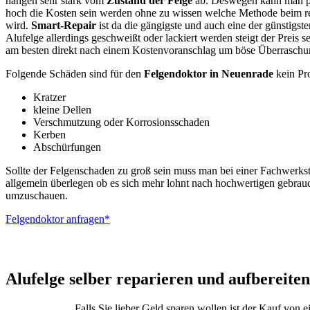
hängen sehr stark vom
Zustand der Felge
ab. Deswegen kann man pa
hoch die Kosten sein werden ohne zu wissen welche Methode beim r
wird.
Smart-Repair
ist da die gängigste und auch eine der günstigs
Alufelge allerdings geschweißt oder lackiert werden steigt der Preis s
am besten direkt nach einem Kostenvoranschlag um böse Überraschu
Folgende Schäden sind für den
Felgendoktor in Neuenrade
kein Pr
Kratzer
kleine Dellen
Verschmutzung oder Korrosionsschaden
Kerben
Abschürfungen
Sollte der Felgenschaden zu groß sein muss man bei einer Fachwerkst
allgemein überlegen ob es sich mehr lohnt nach hochwertigen gebrau
umzuschauen.
Felgendoktor anfragen*
ALUTEC – BBS –
Alufelge selber reparieren und aufbereiten
Falls Sie lieber Geld sparen wollen ist der Kauf von 