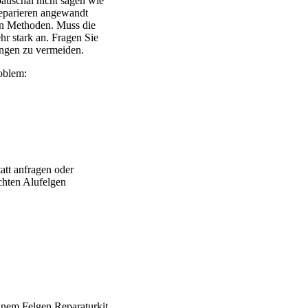
uschal nicht sagen wie
eparieren angewandt
ten Methoden. Muss die
ehr stark an. Fragen Sie
ngen zu vermeiden.
oblem:
att anfragen oder
chten Alufelgen
 Brabus – Oxigin – CMS – Enkei – TEC – Brock – Autec – Whee
einem Felgen Reparaturkit