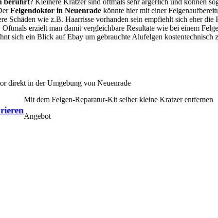
n berührt
? Kleinere Kratzer sind oftmals sehr ärgerlich und können so
 Der
Felgendoktor in Neuenrade
könnte hier mit einer Felgenaufberei
ßere Schäden wie z.B. Haarrisse vorhanden sein empfiehlt sich eher die
Oftmals erzielt man damit vergleichbare Resultate wie bei einem Fel
lohnt sich ein Blick auf Ebay um gebrauchte Alufelgen kostentechnisch
tor direkt in der Umgebung von Neuenrade
Mit dem Felgen-Reparatur-Kit selber kleine Kratzer entfernen
rieren
Angebot