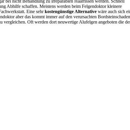
gar bei nicht Behandlung zu irreparablen Haarrissen werden. Schnell
tung Abhilfe schaffen. Meistens werden beim Felgendoktor kleinere
 Fachwerkstatt. Eine sehr
kostengünstige Alternative
wäre auch sich ei
gendoktor aber das kommt immer auf den verursachten Bordsteinschade
 zu vergleichen. Oft werden dort neuwertige Alufelgen angeboten die de