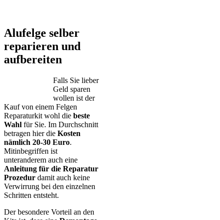
ALUTEC – BBS – Brabus – Oxigin – CMS – Enkei – TEC –
Brock – Autec – Wheelworld – Platin
Alufelge selber
reparieren und
aufbereiten
Falls Sie lieber
Geld sparen
wollen ist der
Kauf von einem Felgen
Reparaturkit wohl die
beste
Wahl
für Sie. Im Durchschnitt
betragen hier die
Kosten
nämlich 20-30 Euro
.
Mitinbegriffen ist
unteranderem auch eine
Anleitung für die Reparatur
Prozedur
damit auch keine
Verwirrung bei den einzelnen
Schritten entsteht.
Der besondere Vorteil an den