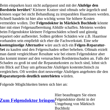
Beim einparken kurz nicht aufgepasst und mit der
Alufelge den
Bordstein berührt
? Kleinere Kratzer sind oftmals sehr ärgerlich und
können sogar bei nicht Behandlung zu irreparablen Haarrissen werden.
Schnell handeln ist hier also wichtig wenn Sie höhere Kosten
vermeiden wollen. Der
Felgendoktor in Märkisch Buchholz
könnte
hier mit einer Felgenaufbereitung Abhilfe schaffen. Meistens werden
beim Felgendoktor kleinere Felgenschäden schnell und günstig
repariert oder aufbereitet. Sollten größere Schäden wie z.B. Haarrisse
vorhanden sein empfiehlt sich eher die Fachwerkstatt. Eine sehr
kostengünstige Alternative
wäre auch sich ein
Felgen-Reparatur-
Set
zu kaufen und den Felgenschaden selber beheben. Oftmals erzielt
man damit vergleichbare Resultate wie bei einem Felgendoktor aber
das kommt immer auf den verursachten Bordsteinschaden an. Falls der
Schaden zu groß ist und die Reparaturkosten zu hoch sind, lohnt sich
ein Blick auf Ebay um gebrauchte Alufelgen kostentechnisch zu
vergleichen. Oft werden dort neuwertige Alufelgen angeboten die den
Reparaturpreis deutlich unterbieten
würden.
Folgende Möglichkeiten bieten sich hier an:
Hier beauftragen Sie einen
Felgendoktor direkt in der
Zum Felgendoktor bringen
Umgebung von Märkisch
Buchholz