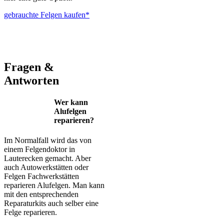
gebrauchte Felgen kaufen*
ALUTEC – BBS – Brabus – Oxigin – CMS – Enkei – TEC –
Brock – Autec – Wheelworld – Platin
Fragen &
Antworten
Wer kann
Alufelgen
reparieren?
Im Normalfall wird das von
einem Felgendoktor in
Lauterecken gemacht. Aber
auch Autowerkstätten oder
Felgen Fachwerkstätten
reparieren Alufelgen. Man kann
mit den entsprechenden
Reparaturkits auch selber eine
Felge reparieren.