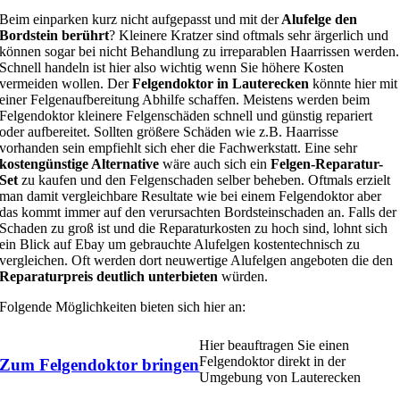
Beim einparken kurz nicht aufgepasst und mit der
Alufelge den
Bordstein berührt
? Kleinere Kratzer sind oftmals sehr ärgerlich und
können sogar bei nicht Behandlung zu irreparablen Haarrissen werden.
Schnell handeln ist hier also wichtig wenn Sie höhere Kosten
vermeiden wollen. Der
Felgendoktor in Lauterecken
könnte hier mit
einer Felgenaufbereitung Abhilfe schaffen. Meistens werden beim
Felgendoktor kleinere Felgenschäden schnell und günstig repariert
oder aufbereitet. Sollten größere Schäden wie z.B. Haarrisse
vorhanden sein empfiehlt sich eher die Fachwerkstatt. Eine sehr
kostengünstige Alternative
wäre auch sich ein
Felgen-Reparatur-
Set
zu kaufen und den Felgenschaden selber beheben. Oftmals erzielt
man damit vergleichbare Resultate wie bei einem Felgendoktor aber
das kommt immer auf den verursachten Bordsteinschaden an. Falls der
Schaden zu groß ist und die Reparaturkosten zu hoch sind, lohnt sich
ein Blick auf Ebay um gebrauchte Alufelgen kostentechnisch zu
vergleichen. Oft werden dort neuwertige Alufelgen angeboten die den
Reparaturpreis deutlich unterbieten
würden.
Folgende Möglichkeiten bieten sich hier an:
Hier beauftragen Sie einen
Felgendoktor direkt in der
Zum Felgendoktor bringen
Umgebung von Lauterecken