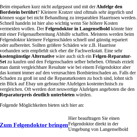
Beim einparken kurz nicht aufgepasst und mit der
Alufelge den
Bordstein berührt
? Kleinere Kratzer sind oftmals sehr ärgerlich und
können sogar bei nicht Behandlung zu irreparablen Haarrissen werden.
Schnell handeln ist hier also wichtig wenn Sie höhere Kosten
vermeiden wollen. Der
Felgendoktor in Langenselbold
könnte hier
mit einer Felgenaufbereitung Abhilfe schaffen. Meistens werden beim
Felgendoktor kleinere Felgenschäden schnell und günstig repariert
oder aufbereitet. Sollten größere Schäden wie z.B. Haarrisse
vorhanden sein empfiehlt sich eher die Fachwerkstatt. Eine sehr
kostengünstige Alternative
wäre auch sich ein
Felgen-Reparatur-
Set
zu kaufen und den Felgenschaden selber beheben. Oftmals erzielt
man damit vergleichbare Resultate wie bei einem Felgendoktor aber
das kommt immer auf den verursachten Bordsteinschaden an. Falls der
Schaden zu groß ist und die Reparaturkosten zu hoch sind, lohnt sich
ein Blick auf Ebay um gebrauchte Alufelgen kostentechnisch zu
vergleichen. Oft werden dort neuwertige Alufelgen angeboten die den
Reparaturpreis deutlich unterbieten
würden.
Folgende Möglichkeiten bieten sich hier an:
Hier beauftragen Sie einen
Felgendoktor direkt in der
Zum Felgendoktor bringen
Umgebung von Langenselbold