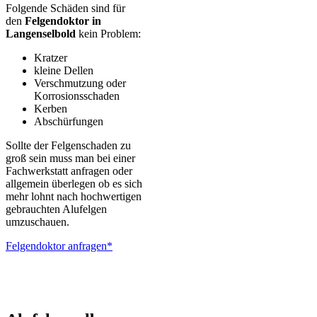
Folgende Schäden sind für
den
Felgendoktor in
Langenselbold
kein Problem:
Kratzer
kleine Dellen
Verschmutzung oder
Korrosionsschaden
Kerben
Abschürfungen
Sollte der Felgenschaden zu
groß sein muss man bei einer
Fachwerkstatt anfragen oder
allgemein überlegen ob es sich
mehr lohnt nach hochwertigen
gebrauchten Alufelgen
umzuschauen.
Felgendoktor anfragen*
ALUTEC – BBS – Brabus – Oxigin – CMS – Enkei – TEC –
Brock – Autec – Wheelworld – Platin