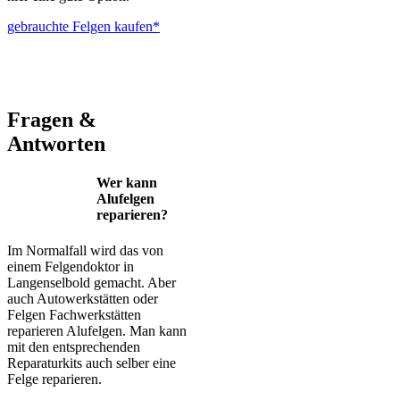
gebrauchte Felgen kaufen*
ALUTEC – BBS – Brabus – Oxigin – CMS – Enkei – TEC –
Brock – Autec – Wheelworld – Platin
Fragen &
Antworten
Wer kann
Alufelgen
reparieren?
Im Normalfall wird das von
einem Felgendoktor in
Langenselbold gemacht. Aber
auch Autowerkstätten oder
Felgen Fachwerkstätten
reparieren Alufelgen. Man kann
mit den entsprechenden
Reparaturkits auch selber eine
Felge reparieren.