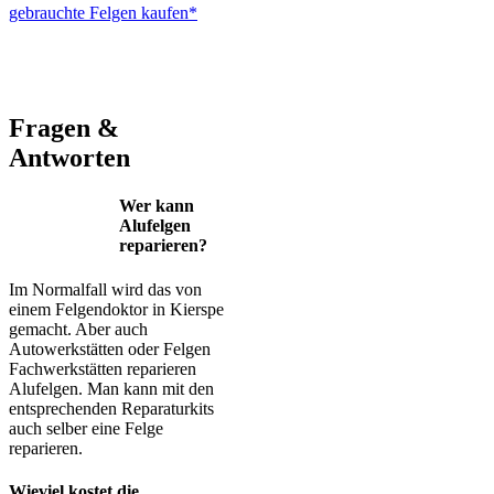
gebrauchte Felgen kaufen*
ALUTEC – BBS – Brabus – Oxigin – CMS – Enkei – TEC –
Brock – Autec – Wheelworld – Platin
Fragen &
Antworten
Wer kann
Alufelgen
reparieren?
Im Normalfall wird das von
einem Felgendoktor in Kierspe
gemacht. Aber auch
Autowerkstätten oder Felgen
Fachwerkstätten reparieren
Alufelgen. Man kann mit den
entsprechenden Reparaturkits
auch selber eine Felge
reparieren.
Wieviel kostet die