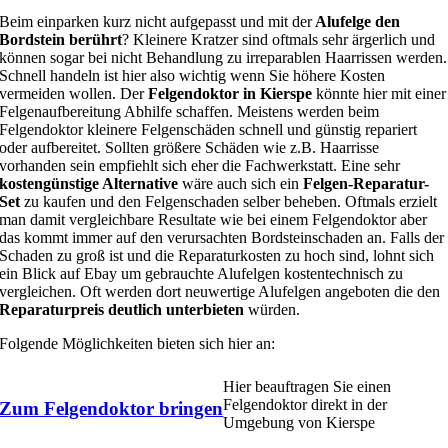
Beim einparken kurz nicht aufgepasst und mit der
Alufelge den
Bordstein berührt
? Kleinere Kratzer sind oftmals sehr ärgerlich und
können sogar bei nicht Behandlung zu irreparablen Haarrissen werden.
Schnell handeln ist hier also wichtig wenn Sie höhere Kosten
vermeiden wollen. Der
Felgendoktor in Kierspe
könnte hier mit einer
Felgenaufbereitung Abhilfe schaffen. Meistens werden beim
Felgendoktor kleinere Felgenschäden schnell und günstig repariert
oder aufbereitet. Sollten größere Schäden wie z.B. Haarrisse
vorhanden sein empfiehlt sich eher die Fachwerkstatt. Eine sehr
kostengünstige Alternative
wäre auch sich ein
Felgen-Reparatur-
Set
zu kaufen und den Felgenschaden selber beheben. Oftmals erzielt
man damit vergleichbare Resultate wie bei einem Felgendoktor aber
das kommt immer auf den verursachten Bordsteinschaden an. Falls der
Schaden zu groß ist und die Reparaturkosten zu hoch sind, lohnt sich
ein Blick auf Ebay um gebrauchte Alufelgen kostentechnisch zu
vergleichen. Oft werden dort neuwertige Alufelgen angeboten die den
Reparaturpreis deutlich unterbieten
würden.
Folgende Möglichkeiten bieten sich hier an:
Hier beauftragen Sie einen
Felgendoktor direkt in der
Zum Felgendoktor bringen
Umgebung von Kierspe