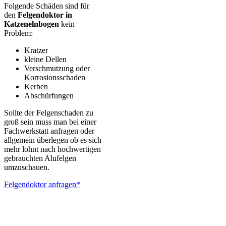
Folgende Schäden sind für
den
Felgendoktor in
Katzenelnbogen
kein
Problem:
Kratzer
kleine Dellen
Verschmutzung oder
Korrosionsschaden
Kerben
Abschürfungen
Sollte der Felgenschaden zu
groß sein muss man bei einer
Fachwerkstatt anfragen oder
allgemein überlegen ob es sich
mehr lohnt nach hochwertigen
gebrauchten Alufelgen
umzuschauen.
Felgendoktor anfragen*
ALUTEC – BBS – Brabus – Oxigin – CMS – Enkei – TEC –
Brock – Autec – Wheelworld – Platin