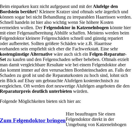
Beim einparken kurz nicht aufgepasst und mit der
Alufelge den
Bordstein berührt
? Kleinere Kratzer sind oftmals sehr ärgerlich und
können sogar bei nicht Behandlung zu irreparablen Haarrissen werden.
Schnell handeln ist hier also wichtig wenn Sie höhere Kosten
vermeiden wollen. Der
Felgendoktor in Katzenelnbogen
könnte hier
mit einer Felgenaufbereitung Abhilfe schaffen. Meistens werden beim
Felgendoktor kleinere Felgenschäden schnell und günstig repariert
oder aufbereitet. Sollten größere Schäden wie z.B. Haarrisse
vorhanden sein empfiehlt sich eher die Fachwerkstatt. Eine sehr
kostengünstige Alternative
wäre auch sich ein
Felgen-Reparatur-
Set
zu kaufen und den Felgenschaden selber beheben. Oftmals erzielt
man damit vergleichbare Resultate wie bei einem Felgendoktor aber
das kommt immer auf den verursachten Bordsteinschaden an. Falls der
Schaden zu groß ist und die Reparaturkosten zu hoch sind, lohnt sich
ein Blick auf Ebay um gebrauchte Alufelgen kostentechnisch zu
vergleichen. Oft werden dort neuwertige Alufelgen angeboten die den
Reparaturpreis deutlich unterbieten
würden.
Folgende Möglichkeiten bieten sich hier an:
Hier beauftragen Sie einen
Felgendoktor direkt in der
Zum Felgendoktor bringen
Umgebung von Katzenelnbogen