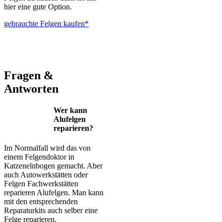
hier eine gute Option.
gebrauchte Felgen kaufen*
ALUTEC – BBS – Brabus – Oxigin – CMS – Enkei – TEC –
Brock – Autec – Wheelworld – Platin
Fragen &
Antworten
Wer kann
Alufelgen
reparieren?
Im Normalfall wird das von
einem Felgendoktor in
Katzenelnbogen gemacht. Aber
auch Autowerkstätten oder
Felgen Fachwerkstätten
reparieren Alufelgen. Man kann
mit den entsprechenden
Reparaturkits auch selber eine
Felge reparieren.