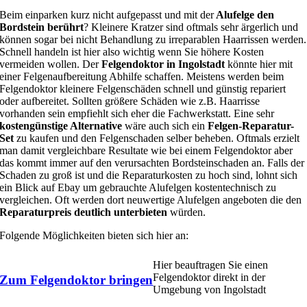
Beim einparken kurz nicht aufgepasst und mit der
Alufelge den
Bordstein berührt
? Kleinere Kratzer sind oftmals sehr ärgerlich und
können sogar bei nicht Behandlung zu irreparablen Haarrissen werden.
Schnell handeln ist hier also wichtig wenn Sie höhere Kosten
vermeiden wollen. Der
Felgendoktor in Ingolstadt
könnte hier mit
einer Felgenaufbereitung Abhilfe schaffen. Meistens werden beim
Felgendoktor kleinere Felgenschäden schnell und günstig repariert
oder aufbereitet. Sollten größere Schäden wie z.B. Haarrisse
vorhanden sein empfiehlt sich eher die Fachwerkstatt. Eine sehr
kostengünstige Alternative
wäre auch sich ein
Felgen-Reparatur-
Set
zu kaufen und den Felgenschaden selber beheben. Oftmals erzielt
man damit vergleichbare Resultate wie bei einem Felgendoktor aber
das kommt immer auf den verursachten Bordsteinschaden an. Falls der
Schaden zu groß ist und die Reparaturkosten zu hoch sind, lohnt sich
ein Blick auf Ebay um gebrauchte Alufelgen kostentechnisch zu
vergleichen. Oft werden dort neuwertige Alufelgen angeboten die den
Reparaturpreis deutlich unterbieten
würden.
Folgende Möglichkeiten bieten sich hier an:
Hier beauftragen Sie einen
Felgendoktor direkt in der
Zum Felgendoktor bringen
Umgebung von Ingolstadt