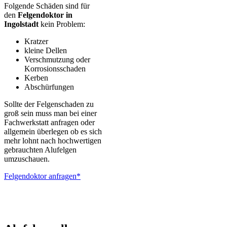
Folgende Schäden sind für
den
Felgendoktor in
Ingolstadt
kein Problem:
Kratzer
kleine Dellen
Verschmutzung oder
Korrosionsschaden
Kerben
Abschürfungen
Sollte der Felgenschaden zu
groß sein muss man bei einer
Fachwerkstatt anfragen oder
allgemein überlegen ob es sich
mehr lohnt nach hochwertigen
gebrauchten Alufelgen
umzuschauen.
Felgendoktor anfragen*
ALUTEC – BBS – Brabus – Oxigin – CMS – Enkei – TEC –
Brock – Autec – Wheelworld – Platin