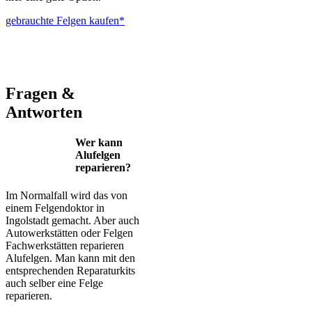
gebrauchte Felgen kaufen*
ALUTEC – BBS – Brabus – Oxigin – CMS – Enkei – TEC –
Brock – Autec – Wheelworld – Platin
Fragen &
Antworten
Wer kann
Alufelgen
reparieren?
Im Normalfall wird das von
einem Felgendoktor in
Ingolstadt gemacht. Aber auch
Autowerkstätten oder Felgen
Fachwerkstätten reparieren
Alufelgen. Man kann mit den
entsprechenden Reparaturkits
auch selber eine Felge
reparieren.