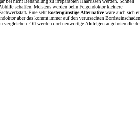
gar bei nicht Behandlung zu irreparablen Haarrissen werden. Schnell
 Abhilfe schaffen. Meistens werden beim Felgendoktor kleinere
 Fachwerkstatt. Eine sehr
kostengünstige Alternative
wäre auch sich ei
gendoktor aber das kommt immer auf den verursachten Bordsteinschade
 zu vergleichen. Oft werden dort neuwertige Alufelgen angeboten die de