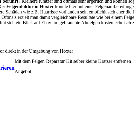
n berührt
? Kleinere Kratzer sind oftmals sehr ärgerlich und können so
 Der
Felgendoktor in Höxter
könnte hier mit einer Felgenaufbereitung
ßere Schäden wie z.B. Haarrisse vorhanden sein empfiehlt sich eher die
Oftmals erzielt man damit vergleichbare Resultate wie bei einem Fel
lohnt sich ein Blick auf Ebay um gebrauchte Alufelgen kostentechnisch
tor direkt in der Umgebung von Höxter
Mit dem Felgen-Reparatur-Kit selber kleine Kratzer entfernen
rieren
Angebot