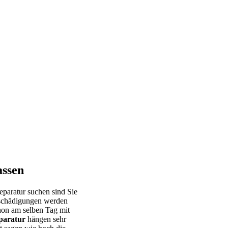
assen
Reparatur suchen sind Sie
eschädigungen werden
chon am selben Tag mit
paratur
hängen sehr