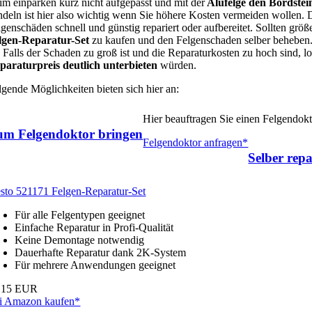
im einparken kurz nicht aufgepasst und mit der
Alufelge den Bordstei
ndeln ist hier also wichtig wenn Sie höhere Kosten vermeiden wollen.
lgenschäden schnell und günstig repariert oder aufbereitet. Sollten grö
lgen-Reparatur-Set
zu kaufen und den Felgenschaden selber beheben. 
. Falls der Schaden zu groß ist und die Reparaturkosten zu hoch sind, 
paraturpreis deutlich unterbieten
würden.
lgende Möglichkeiten bieten sich hier an:
Hier beauftragen Sie einen Felgendok
um Felgendoktor bringen
Felgendoktor anfragen*
Selber repa
esto 521171 Felgen-Reparatur-Set
Für alle Felgentypen geeignet
Einfache Reparatur in Profi-Qualität
Keine Demontage notwendig
Dauerhafte Reparatur dank 2K-System
Für mehrere Anwendungen geeignet
,15 EUR
i Amazon kaufen*