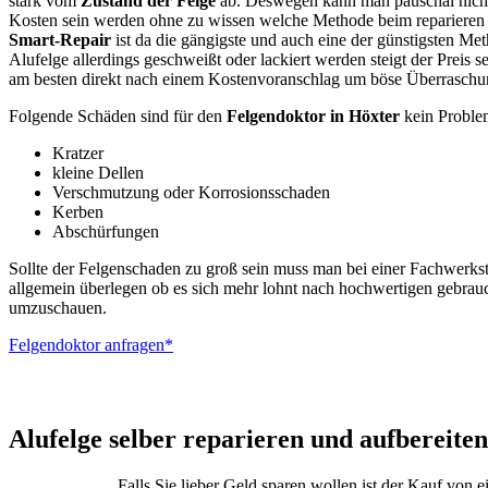
stark vom
Zustand der Felge
ab. Deswegen kann man pauschal nicht
Kosten sein werden ohne zu wissen welche Methode beim reparieren
Smart-Repair
ist da die gängigste und auch eine der günstigsten Me
Alufelge allerdings geschweißt oder lackiert werden steigt der Preis s
am besten direkt nach einem Kostenvoranschlag um böse Überraschu
Folgende Schäden sind für den
Felgendoktor in Höxter
kein Proble
Kratzer
kleine Dellen
Verschmutzung oder Korrosionsschaden
Kerben
Abschürfungen
Sollte der Felgenschaden zu groß sein muss man bei einer Fachwerkst
allgemein überlegen ob es sich mehr lohnt nach hochwertigen gebrau
umzuschauen.
Felgendoktor anfragen*
ALUTEC – BBS –
Alufelge selber reparieren und aufbereiten
Falls Sie lieber Geld sparen wollen ist der Kauf von 