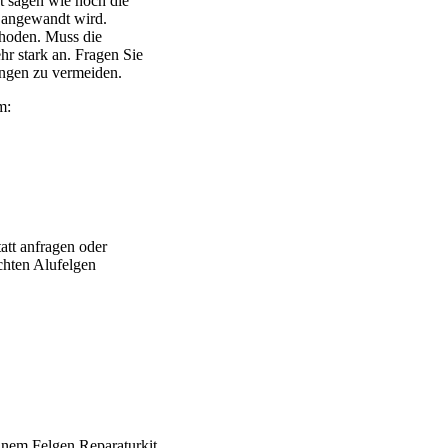
 sagen wie hoch die
 angewandt wird.
thoden. Muss die
ehr stark an. Fragen Sie
ngen zu vermeiden.
m:
att anfragen oder
chten Alufelgen
 Brabus – Oxigin – CMS – Enkei – TEC – Brock – Autec – Whee
einem Felgen Reparaturkit