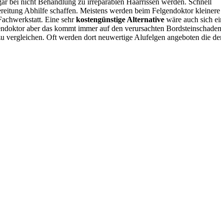
gar bei nicht Behandlung zu irreparablen Haarrissen werden. Schnell
ereitung Abhilfe schaffen. Meistens werden beim Felgendoktor kleinere
 Fachwerkstatt. Eine sehr
kostengünstige Alternative
wäre auch sich ei
gendoktor aber das kommt immer auf den verursachten Bordsteinschade
 zu vergleichen. Oft werden dort neuwertige Alufelgen angeboten die de