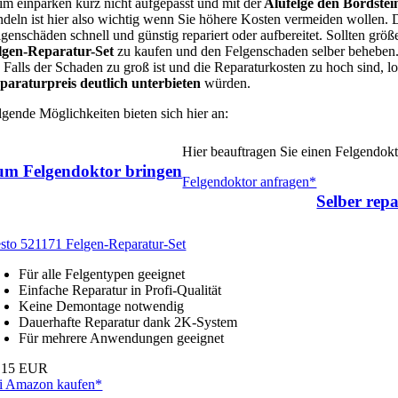
im einparken kurz nicht aufgepasst und mit der
Alufelge den Bordstei
ndeln ist hier also wichtig wenn Sie höhere Kosten vermeiden wollen.
lgenschäden schnell und günstig repariert oder aufbereitet. Sollten grö
lgen-Reparatur-Set
zu kaufen und den Felgenschaden selber beheben. 
. Falls der Schaden zu groß ist und die Reparaturkosten zu hoch sind, 
paraturpreis deutlich unterbieten
würden.
lgende Möglichkeiten bieten sich hier an:
Hier beauftragen Sie einen Felgendo
um Felgendoktor bringen
Felgendoktor anfragen*
Selber repa
esto 521171 Felgen-Reparatur-Set
Für alle Felgentypen geeignet
Einfache Reparatur in Profi-Qualität
Keine Demontage notwendig
Dauerhafte Reparatur dank 2K-System
Für mehrere Anwendungen geeignet
,15 EUR
i Amazon kaufen*