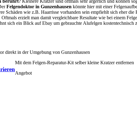
n berührt
? Kleinere Kratzer sind oftmals sehr ärgerlich und können so
 Der
Felgendoktor in Gunzenhausen
könnte hier mit einer Felgenaufb
ßere Schäden wie z.B. Haarrisse vorhanden sein empfiehlt sich eher die
Oftmals erzielt man damit vergleichbare Resultate wie bei einem Fel
lohnt sich ein Blick auf Ebay um gebrauchte Alufelgen kostentechnisch
ktor direkt in der Umgebung von Gunzenhausen
Mit dem Felgen-Reparatur-Kit selber kleine Kratzer entfernen
rieren
Angebot