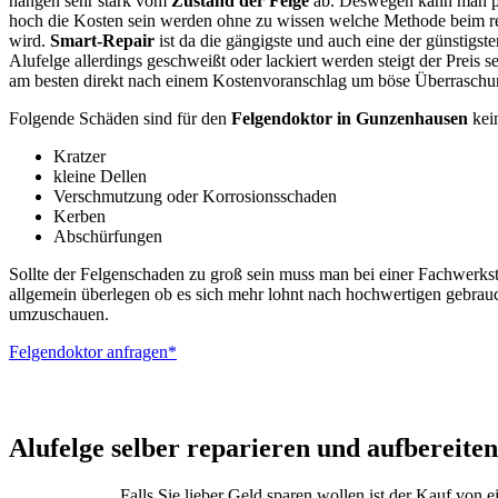
hängen sehr stark vom
Zustand der Felge
ab. Deswegen kann man pa
hoch die Kosten sein werden ohne zu wissen welche Methode beim r
wird.
Smart-Repair
ist da die gängigste und auch eine der günstigs
Alufelge allerdings geschweißt oder lackiert werden steigt der Preis s
am besten direkt nach einem Kostenvoranschlag um böse Überraschu
Folgende Schäden sind für den
Felgendoktor in Gunzenhausen
kei
Kratzer
kleine Dellen
Verschmutzung oder Korrosionsschaden
Kerben
Abschürfungen
Sollte der Felgenschaden zu groß sein muss man bei einer Fachwerkst
allgemein überlegen ob es sich mehr lohnt nach hochwertigen gebrau
umzuschauen.
Felgendoktor anfragen*
ALUTEC – BBS –
Alufelge selber reparieren und aufbereiten
Falls Sie lieber Geld sparen wollen ist der Kauf von 