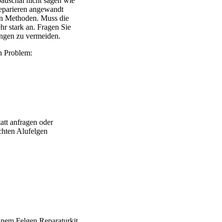
uschal nicht sagen wie
eparieren angewandt
ten Methoden. Muss die
ehr stark an. Fragen Sie
ngen zu vermeiden.
n Problem:
att anfragen oder
chten Alufelgen
 Brabus – Oxigin – CMS – Enkei – TEC – Brock – Autec – Whee
einem Felgen Reparaturkit