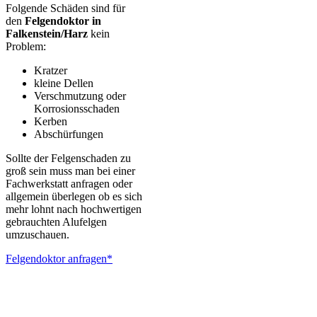
Folgende Schäden sind für
den
Felgendoktor in
Falkenstein/Harz
kein
Problem:
Kratzer
kleine Dellen
Verschmutzung oder
Korrosionsschaden
Kerben
Abschürfungen
Sollte der Felgenschaden zu
groß sein muss man bei einer
Fachwerkstatt anfragen oder
allgemein überlegen ob es sich
mehr lohnt nach hochwertigen
gebrauchten Alufelgen
umzuschauen.
Felgendoktor anfragen*
ALUTEC – BBS – Brabus – Oxigin – CMS – Enkei – TEC –
Brock – Autec – Wheelworld – Platin