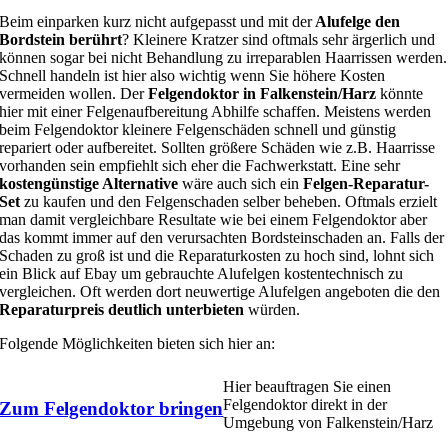
Beim einparken kurz nicht aufgepasst und mit der
Alufelge den
Bordstein berührt
? Kleinere Kratzer sind oftmals sehr ärgerlich und
können sogar bei nicht Behandlung zu irreparablen Haarrissen werden.
Schnell handeln ist hier also wichtig wenn Sie höhere Kosten
vermeiden wollen. Der
Felgendoktor in Falkenstein/Harz
könnte
hier mit einer Felgenaufbereitung Abhilfe schaffen. Meistens werden
beim Felgendoktor kleinere Felgenschäden schnell und günstig
repariert oder aufbereitet. Sollten größere Schäden wie z.B. Haarrisse
vorhanden sein empfiehlt sich eher die Fachwerkstatt. Eine sehr
kostengünstige Alternative
wäre auch sich ein
Felgen-Reparatur-
Set
zu kaufen und den Felgenschaden selber beheben. Oftmals erzielt
man damit vergleichbare Resultate wie bei einem Felgendoktor aber
das kommt immer auf den verursachten Bordsteinschaden an. Falls der
Schaden zu groß ist und die Reparaturkosten zu hoch sind, lohnt sich
ein Blick auf Ebay um gebrauchte Alufelgen kostentechnisch zu
vergleichen. Oft werden dort neuwertige Alufelgen angeboten die den
Reparaturpreis deutlich unterbieten
würden.
Folgende Möglichkeiten bieten sich hier an:
Hier beauftragen Sie einen
Felgendoktor direkt in der
Zum Felgendoktor bringen
Umgebung von Falkenstein/Harz