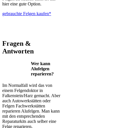
hier eine gute Option.
gebrauchte Felgen kaufen*
ALUTEC – BBS – Brabus – Oxigin – CMS – Enkei – TEC –
Brock – Autec – Wheelworld – Platin
Fragen &
Antworten
Wer kann
Alufelgen
reparieren?
Im Normalfall wird das von
einem Felgendoktor in
Falkenstein/Harz gemacht. Aber
auch Autowerkstätten oder
Felgen Fachwerkstätten
reparieren Alufelgen. Man kann
mit den entsprechenden
Reparaturkits auch selber eine
Felge reparieren.