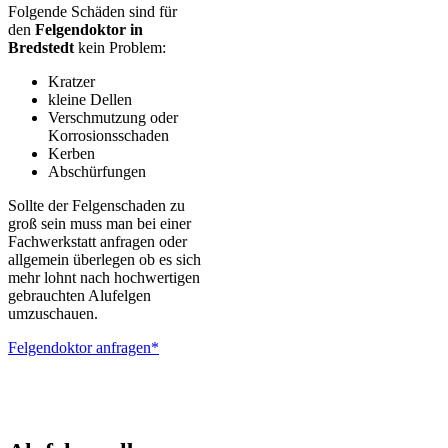
Folgende Schäden sind für
den
Felgendoktor in
Bredstedt
kein Problem:
Kratzer
kleine Dellen
Verschmutzung oder
Korrosionsschaden
Kerben
Abschürfungen
Sollte der Felgenschaden zu
groß sein muss man bei einer
Fachwerkstatt anfragen oder
allgemein überlegen ob es sich
mehr lohnt nach hochwertigen
gebrauchten Alufelgen
umzuschauen.
Felgendoktor anfragen*
ALUTEC – BBS – Brabus – Oxigin – CMS – Enkei – TEC –
Brock – Autec – Wheelworld – Platin