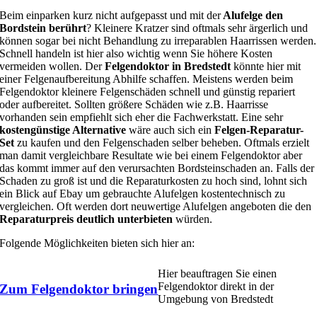
Beim einparken kurz nicht aufgepasst und mit der
Alufelge den
Bordstein berührt
? Kleinere Kratzer sind oftmals sehr ärgerlich und
können sogar bei nicht Behandlung zu irreparablen Haarrissen werden.
Schnell handeln ist hier also wichtig wenn Sie höhere Kosten
vermeiden wollen. Der
Felgendoktor in Bredstedt
könnte hier mit
einer Felgenaufbereitung Abhilfe schaffen. Meistens werden beim
Felgendoktor kleinere Felgenschäden schnell und günstig repariert
oder aufbereitet. Sollten größere Schäden wie z.B. Haarrisse
vorhanden sein empfiehlt sich eher die Fachwerkstatt. Eine sehr
kostengünstige Alternative
wäre auch sich ein
Felgen-Reparatur-
Set
zu kaufen und den Felgenschaden selber beheben. Oftmals erzielt
man damit vergleichbare Resultate wie bei einem Felgendoktor aber
das kommt immer auf den verursachten Bordsteinschaden an. Falls der
Schaden zu groß ist und die Reparaturkosten zu hoch sind, lohnt sich
ein Blick auf Ebay um gebrauchte Alufelgen kostentechnisch zu
vergleichen. Oft werden dort neuwertige Alufelgen angeboten die den
Reparaturpreis deutlich unterbieten
würden.
Folgende Möglichkeiten bieten sich hier an:
Hier beauftragen Sie einen
Felgendoktor direkt in der
Zum Felgendoktor bringen
Umgebung von Bredstedt