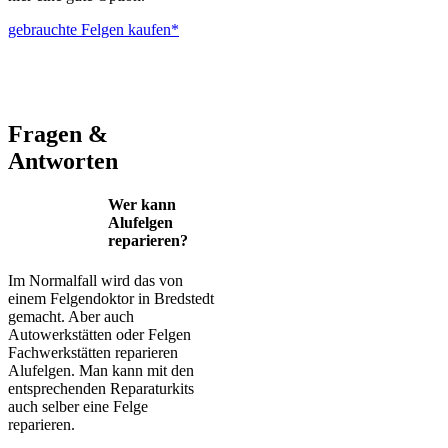
gebrauchte Felgen kaufen*
ALUTEC – BBS – Brabus – Oxigin – CMS – Enkei – TEC –
Brock – Autec – Wheelworld – Platin
Fragen &
Antworten
Wer kann
Alufelgen
reparieren?
Im Normalfall wird das von
einem Felgendoktor in Bredstedt
gemacht. Aber auch
Autowerkstätten oder Felgen
Fachwerkstätten reparieren
Alufelgen. Man kann mit den
entsprechenden Reparaturkits
auch selber eine Felge
reparieren.