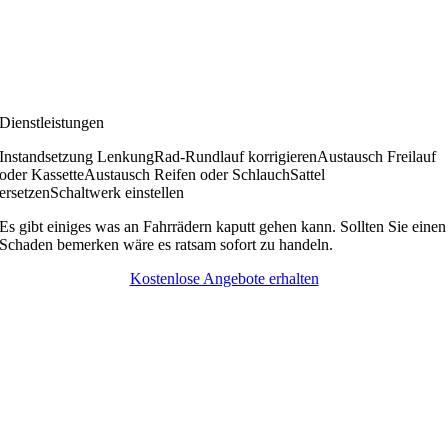
Dienstleistungen
Instandsetzung Lenkung
Rad-Rundlauf korrigieren
Austausch Freilauf
oder Kassette
Austausch Reifen oder Schlauch
Sattel
ersetzen
Schaltwerk einstellen
Es gibt einiges was an Fahrrädern kaputt gehen kann. Sollten Sie einen
Schaden bemerken wäre es ratsam sofort zu handeln.
Kostenlose Angebote erhalten