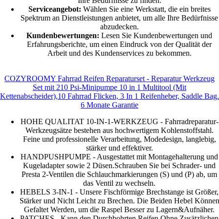
Ihre Bedürfnisse zu finden.
Serviceangebot:
Wählen Sie eine Werkstatt, die ein breites
Spektrum an Dienstleistungen anbietet, um alle Ihre Bedürfnisse
abzudecken.
Kundenbewertungen:
Lesen Sie Kundenbewertungen und
Erfahrungsberichte, um einen Eindruck von der Qualität der
Arbeit und des Kundenservices zu bekommen.
COZYROOMY Fahrrad Reifen Reparaturset - Reparatur Werkzeug
Set mit 210 Psi-Minipumpe 10 in 1 Multitool (Mit
Kettenabscheider),10 Fahrrad Flicken, 3 In 1 Reifenheber, Saddle Bag.
6 Monate Garantie
HOHE QUALITAT 10-IN-1-WERKZEUG - Fahrradreparatur-
Werkzeugsätze bestehen aus hochwertigem Kohlenstoffstahl.
Feine und professionelle Verarbeitung, Modedesign, langlebig,
stärker und effektiver.
HANDPUSHPUMPE - Ausgestattet mit Montagehalterung und
Kugeladapter sowie 2 Düsen.Schrauben Sie bei Schrader- und
Presta 2-Ventilen die Schlauchmarkierungen (S) und (P) ab, um
das Ventil zu wechseln.
HEBELS 3-IN-1 - Unsere Fischförmige Brechstange ist Größer,
Stärker und Nicht Leicht zu Brechen. Die Beiden Hebel Könne
Gefaltet Werden, um die Raspel Besser zu Lagern&Aufnäher.
PATCHES - Kann den Durchbohrten Reifen Ohne Zusätzlichen