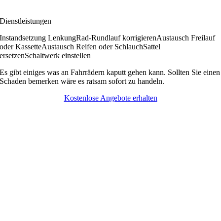
Dienstleistungen
Instandsetzung Lenkung
Rad-Rundlauf korrigieren
Austausch Freilauf
oder Kassette
Austausch Reifen oder Schlauch
Sattel
ersetzen
Schaltwerk einstellen
Es gibt einiges was an Fahrrädern kaputt gehen kann. Sollten Sie einen
Schaden bemerken wäre es ratsam sofort zu handeln.
Kostenlose Angebote erhalten