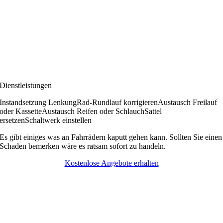
Dienstleistungen
Instandsetzung Lenkung
Rad-Rundlauf korrigieren
Austausch Freilauf
oder Kassette
Austausch Reifen oder Schlauch
Sattel
ersetzen
Schaltwerk einstellen
Es gibt einiges was an Fahrrädern kaputt gehen kann. Sollten Sie einen
Schaden bemerken wäre es ratsam sofort zu handeln.
Kostenlose Angebote erhalten