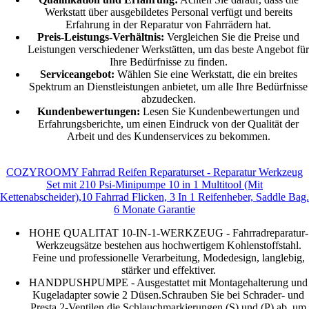
Werkstatt über ausgebildetes Personal verfügt und bereits
Erfahrung in der Reparatur von Fahrrädern hat.
Preis-Leistungs-Verhältnis:
Vergleichen Sie die Preise und
Leistungen verschiedener Werkstätten, um das beste Angebot für
Ihre Bedürfnisse zu finden.
Serviceangebot:
Wählen Sie eine Werkstatt, die ein breites
Spektrum an Dienstleistungen anbietet, um alle Ihre Bedürfnisse
abzudecken.
Kundenbewertungen:
Lesen Sie Kundenbewertungen und
Erfahrungsberichte, um einen Eindruck von der Qualität der
Arbeit und des Kundenservices zu bekommen.
COZYROOMY Fahrrad Reifen Reparaturset - Reparatur Werkzeug
Set mit 210 Psi-Minipumpe 10 in 1 Multitool (Mit
Kettenabscheider),10 Fahrrad Flicken, 3 In 1 Reifenheber, Saddle Bag.
6 Monate Garantie
HOHE QUALITAT 10-IN-1-WERKZEUG - Fahrradreparatur-
Werkzeugsätze bestehen aus hochwertigem Kohlenstoffstahl.
Feine und professionelle Verarbeitung, Modedesign, langlebig,
stärker und effektiver.
HANDPUSHPUMPE - Ausgestattet mit Montagehalterung und
Kugeladapter sowie 2 Düsen.Schrauben Sie bei Schrader- und
Presta 2-Ventilen die Schlauchmarkierungen (S) und (P) ab, um