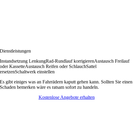
Dienstleistungen
Instandsetzung Lenkung
Rad-Rundlauf korrigieren
Austausch Freilauf
oder Kassette
Austausch Reifen oder Schlauch
Sattel
ersetzen
Schaltwerk einstellen
Es gibt einiges was an Fahrrädern kaputt gehen kann. Sollten Sie einen
Schaden bemerken wäre es ratsam sofort zu handeln.
Kostenlose Angebote erhalten