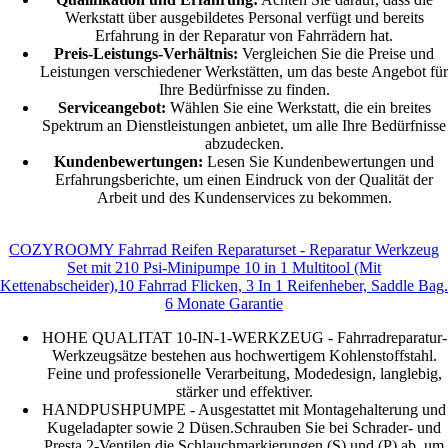
Werkstatt über ausgebildetes Personal verfügt und bereits
Erfahrung in der Reparatur von Fahrrädern hat.
Preis-Leistungs-Verhältnis:
Vergleichen Sie die Preise und
Leistungen verschiedener Werkstätten, um das beste Angebot für
Ihre Bedürfnisse zu finden.
Serviceangebot:
Wählen Sie eine Werkstatt, die ein breites
Spektrum an Dienstleistungen anbietet, um alle Ihre Bedürfnisse
abzudecken.
Kundenbewertungen:
Lesen Sie Kundenbewertungen und
Erfahrungsberichte, um einen Eindruck von der Qualität der
Arbeit und des Kundenservices zu bekommen.
COZYROOMY Fahrrad Reifen Reparaturset - Reparatur Werkzeug
Set mit 210 Psi-Minipumpe 10 in 1 Multitool (Mit
Kettenabscheider),10 Fahrrad Flicken, 3 In 1 Reifenheber, Saddle Bag.
6 Monate Garantie
HOHE QUALITAT 10-IN-1-WERKZEUG - Fahrradreparatur-
Werkzeugsätze bestehen aus hochwertigem Kohlenstoffstahl.
Feine und professionelle Verarbeitung, Modedesign, langlebig,
stärker und effektiver.
HANDPUSHPUMPE - Ausgestattet mit Montagehalterung und
Kugeladapter sowie 2 Düsen.Schrauben Sie bei Schrader- und
Presta 2-Ventilen die Schlauchmarkierungen (S) und (P) ab, um