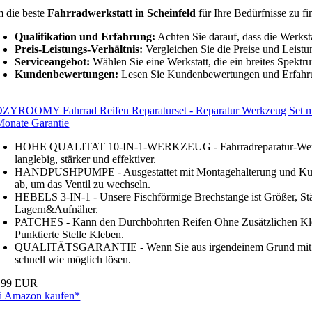
 die beste
Fahrradwerkstatt in Scheinfeld
für Ihre Bedürfnisse zu fi
Qualifikation und Erfahrung:
Achten Sie darauf, dass die Werksta
Preis-Leistungs-Verhältnis:
Vergleichen Sie die Preise und Leistu
Serviceangebot:
Wählen Sie eine Werkstatt, die ein breites Spektr
Kundenbewertungen:
Lesen Sie Kundenbewertungen und Erfahrun
ZYROOMY Fahrrad Reifen Reparaturset - Reparatur Werkzeug Set mit 2
Monate Garantie
HOHE QUALITAT 10-IN-1-WERKZEUG - Fahrradreparatur-Werkzeugsä
langlebig, stärker und effektiver.
HANDPUSHPUMPE - Ausgestattet mit Montagehalterung und Kugelad
ab, um das Ventil zu wechseln.
HEBELS 3-IN-1 - Unsere Fischförmige Brechstange ist Größer, Stä
Lagern&Aufnäher.
PATCHES - Kann den Durchbohrten Reifen Ohne Zusätzlichen Klebst
Punktierte Stelle Kleben.
QUALITÄTSGARANTIE - Wenn Sie aus irgendeinem Grund mit Ihrem 
schnell wie möglich lösen.
,99 EUR
i Amazon kaufen*