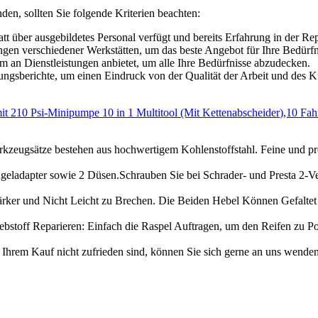
nden, sollten Sie folgende Kriterien beachten:
tt über ausgebildetes Personal verfügt und bereits Erfahrung in der Re
ngen verschiedener Werkstätten, um das beste Angebot für Ihre Bedürfn
um an Dienstleistungen anbietet, um alle Ihre Bedürfnisse abzudecken.
gsberichte, um einen Eindruck von der Qualität der Arbeit und des
10 Psi-Minipumpe 10 in 1 Multitool (Mit Kettenabscheider),10 Fahrr
tze bestehen aus hochwertigem Kohlenstoffstahl. Feine und profe
apter sowie 2 Düsen.Schrauben Sie bei Schrader- und Presta 2-Vent
rker und Nicht Leicht zu Brechen. Die Beiden Hebel Können Gefaltet
off Reparieren: Einfach die Raspel Auftragen, um den Reifen zu Poli
Kauf nicht zufrieden sind, können Sie sich gerne an uns wenden. 