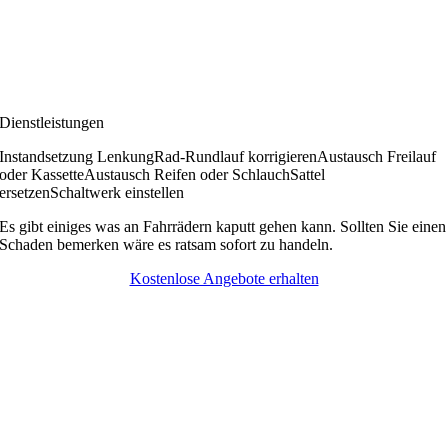
Dienstleistungen
Instandsetzung Lenkung
Rad-Rundlauf korrigieren
Austausch Freilauf
oder Kassette
Austausch Reifen oder Schlauch
Sattel
ersetzen
Schaltwerk einstellen
Es gibt einiges was an Fahrrädern kaputt gehen kann. Sollten Sie einen
Schaden bemerken wäre es ratsam sofort zu handeln.
Kostenlose Angebote erhalten