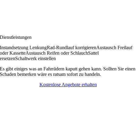
Dienstleistungen
Instandsetzung Lenkung
Rad-Rundlauf korrigieren
Austausch Freilauf
oder Kassette
Austausch Reifen oder Schlauch
Sattel
ersetzen
Schaltwerk einstellen
Es gibt einiges was an Fahrrädern kaputt gehen kann. Sollten Sie einen
Schaden bemerken wäre es ratsam sofort zu handeln.
Kostenlose Angebote erhalten