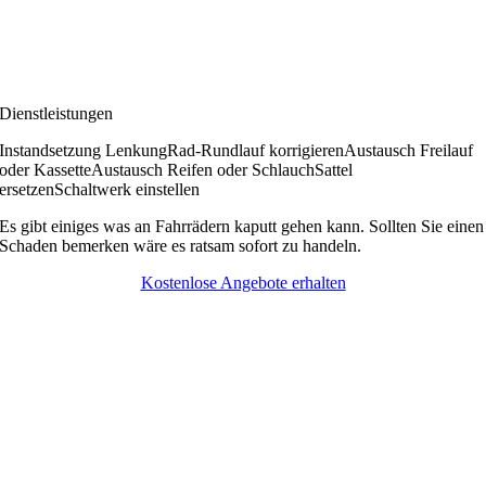
Dienstleistungen
Instandsetzung Lenkung
Rad-Rundlauf korrigieren
Austausch Freilauf
oder Kassette
Austausch Reifen oder Schlauch
Sattel
ersetzen
Schaltwerk einstellen
Es gibt einiges was an Fahrrädern kaputt gehen kann. Sollten Sie einen
Schaden bemerken wäre es ratsam sofort zu handeln.
Kostenlose Angebote erhalten