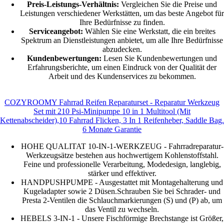
Preis-Leistungs-Verhältnis:
Vergleichen Sie die Preise und
Leistungen verschiedener Werkstätten, um das beste Angebot für
Ihre Bedürfnisse zu finden.
Serviceangebot:
Wählen Sie eine Werkstatt, die ein breites
Spektrum an Dienstleistungen anbietet, um alle Ihre Bedürfnisse
abzudecken.
Kundenbewertungen:
Lesen Sie Kundenbewertungen und
Erfahrungsberichte, um einen Eindruck von der Qualität der
Arbeit und des Kundenservices zu bekommen.
COZYROOMY Fahrrad Reifen Reparaturset - Reparatur Werkzeug
Set mit 210 Psi-Minipumpe 10 in 1 Multitool (Mit
Kettenabscheider),10 Fahrrad Flicken, 3 In 1 Reifenheber, Saddle Bag.
6 Monate Garantie
HOHE QUALITAT 10-IN-1-WERKZEUG - Fahrradreparatur-
Werkzeugsätze bestehen aus hochwertigem Kohlenstoffstahl.
Feine und professionelle Verarbeitung, Modedesign, langlebig,
stärker und effektiver.
HANDPUSHPUMPE - Ausgestattet mit Montagehalterung und
Kugeladapter sowie 2 Düsen.Schrauben Sie bei Schrader- und
Presta 2-Ventilen die Schlauchmarkierungen (S) und (P) ab, um
das Ventil zu wechseln.
HEBELS 3-IN-1 - Unsere Fischförmige Brechstange ist Größer,