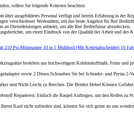
nden, sollten Sie folgende Kriterien beachten:
tt über ausgebildetes Personal verfügt und bereits Erfahrung in der Re
ngen verschiedener Werkstätten, um das beste Angebot für Ihre Bedürfn
um an Dienstleistungen anbietet, um alle Ihre Bedürfnisse abzudecken.
gsberichte, um einen Eindruck von der Qualität der Arbeit und des
10 Psi-Minipumpe 10 in 1 Multitool (Mit Kettenabscheider),10 Fahrr
tze bestehen aus hochwertigem Kohlenstoffstahl. Feine und profe
apter sowie 2 Düsen.Schrauben Sie bei Schrader- und Presta 2-Vent
rker und Nicht Leicht zu Brechen. Die Beiden Hebel Können Gefaltet
off Reparieren: Einfach die Raspel Auftragen, um den Reifen zu Poli
Kauf nicht zufrieden sind, können Sie sich gerne an uns wenden. 