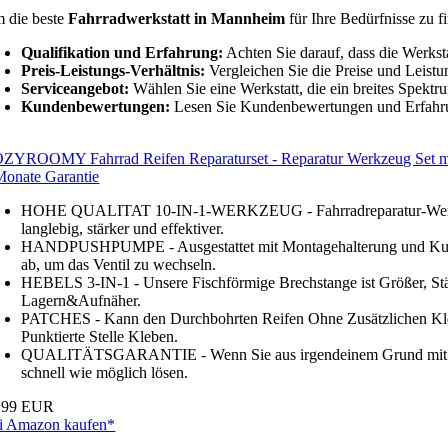
 die beste
Fahrradwerkstatt in Mannheim
für Ihre Bedürfnisse zu fi
Qualifikation und Erfahrung:
Achten Sie darauf, dass die Werksta
Preis-Leistungs-Verhältnis:
Vergleichen Sie die Preise und Leistu
Serviceangebot:
Wählen Sie eine Werkstatt, die ein breites Spektr
Kundenbewertungen:
Lesen Sie Kundenbewertungen und Erfahrun
ZYROOMY Fahrrad Reifen Reparaturset - Reparatur Werkzeug Set mit 2
Monate Garantie
HOHE QUALITAT 10-IN-1-WERKZEUG - Fahrradreparatur-Werkzeugsä
langlebig, stärker und effektiver.
HANDPUSHPUMPE - Ausgestattet mit Montagehalterung und Kugelad
ab, um das Ventil zu wechseln.
HEBELS 3-IN-1 - Unsere Fischförmige Brechstange ist Größer, Stä
Lagern&Aufnäher.
PATCHES - Kann den Durchbohrten Reifen Ohne Zusätzlichen Klebst
Punktierte Stelle Kleben.
QUALITÄTSGARANTIE - Wenn Sie aus irgendeinem Grund mit Ihrem 
schnell wie möglich lösen.
,99 EUR
i Amazon kaufen*