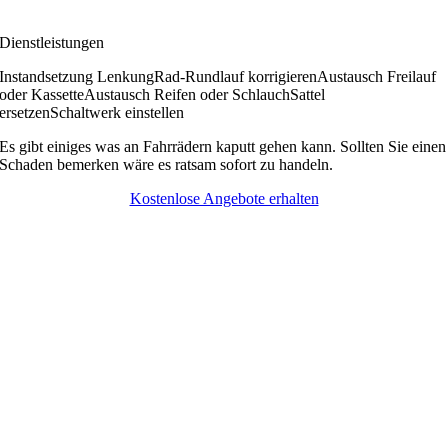
Dienstleistungen
Instandsetzung Lenkung
Rad-Rundlauf korrigieren
Austausch Freilauf
oder Kassette
Austausch Reifen oder Schlauch
Sattel
ersetzen
Schaltwerk einstellen
Es gibt einiges was an Fahrrädern kaputt gehen kann. Sollten Sie einen
Schaden bemerken wäre es ratsam sofort zu handeln.
Kostenlose Angebote erhalten