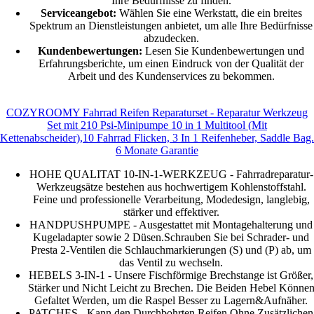
Ihre Bedürfnisse zu finden.
Serviceangebot:
Wählen Sie eine Werkstatt, die ein breites
Spektrum an Dienstleistungen anbietet, um alle Ihre Bedürfnisse
abzudecken.
Kundenbewertungen:
Lesen Sie Kundenbewertungen und
Erfahrungsberichte, um einen Eindruck von der Qualität der
Arbeit und des Kundenservices zu bekommen.
COZYROOMY Fahrrad Reifen Reparaturset - Reparatur Werkzeug
Set mit 210 Psi-Minipumpe 10 in 1 Multitool (Mit
Kettenabscheider),10 Fahrrad Flicken, 3 In 1 Reifenheber, Saddle Bag.
6 Monate Garantie
HOHE QUALITAT 10-IN-1-WERKZEUG - Fahrradreparatur-
Werkzeugsätze bestehen aus hochwertigem Kohlenstoffstahl.
Feine und professionelle Verarbeitung, Modedesign, langlebig,
stärker und effektiver.
HANDPUSHPUMPE - Ausgestattet mit Montagehalterung und
Kugeladapter sowie 2 Düsen.Schrauben Sie bei Schrader- und
Presta 2-Ventilen die Schlauchmarkierungen (S) und (P) ab, um
das Ventil zu wechseln.
HEBELS 3-IN-1 - Unsere Fischförmige Brechstange ist Größer,
Stärker und Nicht Leicht zu Brechen. Die Beiden Hebel Könne
Gefaltet Werden, um die Raspel Besser zu Lagern&Aufnäher.
PATCHES - Kann den Durchbohrten Reifen Ohne Zusätzlichen