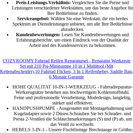
Preis-Leistungs-Verhältnis:
Vergleichen Sie die Preise und
Leistungen verschiedener Werkstätten, um das beste Angebot für
Ihre Bedürfnisse zu finden.
Serviceangebot:
Wählen Sie eine Werkstatt, die ein breites
Spektrum an Dienstleistungen anbietet, um alle Ihre Bedürfnisse
abzudecken.
Kundenbewertungen:
Lesen Sie Kundenbewertungen und
Erfahrungsberichte, um einen Eindruck von der Qualität der
Arbeit und des Kundenservices zu bekommen.
COZYROOMY Fahrrad Reifen Reparaturset - Reparatur Werkzeug
Set mit 210 Psi-Minipumpe 10 in 1 Multitool (Mit
Kettenabscheider),10 Fahrrad Flicken, 3 In 1 Reifenheber, Saddle Bag.
6 Monate Garantie
HOHE QUALITAT 10-IN-1-WERKZEUG - Fahrradreparatur-
Werkzeugsätze bestehen aus hochwertigem Kohlenstoffstahl.
Feine und professionelle Verarbeitung, Modedesign, langlebig,
stärker und effektiver.
HANDPUSHPUMPE - Ausgestattet mit Montagehalterung und
Kugeladapter sowie 2 Düsen.Schrauben Sie bei Schrader- und
Presta 2-Ventilen die Schlauchmarkierungen (S) und (P) ab, um
das Ventil zu wechseln.
HEBELS 3-IN-1 - Unsere Fischförmige Brechstange ist Größer,