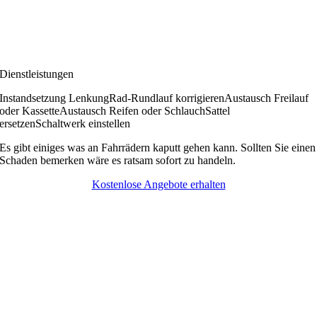
Dienstleistungen
Instandsetzung Lenkung
Rad-Rundlauf korrigieren
Austausch Freilauf
oder Kassette
Austausch Reifen oder Schlauch
Sattel
ersetzen
Schaltwerk einstellen
Es gibt einiges was an Fahrrädern kaputt gehen kann. Sollten Sie einen
Schaden bemerken wäre es ratsam sofort zu handeln.
Kostenlose Angebote erhalten