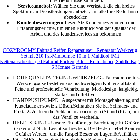
Ihre Bedürfnisse zu finden.
Serviceangebot:
Wählen Sie eine Werkstatt, die ein breites
Spektrum an Dienstleistungen anbietet, um alle Ihre Bedürfnisse
abzudecken.
Kundenbewertungen:
Lesen Sie Kundenbewertungen und
Erfahrungsberichte, um einen Eindruck von der Qualität der
Arbeit und des Kundenservices zu bekommen.
COZYROOMY Fahrrad Reifen Reparaturset - Reparatur Werkzeug
Set mit 210 Psi-Minipumpe 10 in 1 Multitool (Mit
Kettenabscheider),10 Fahrrad Flicken, 3 In 1 Reifenheber, Saddle Bag.
6 Monate Garantie
HOHE QUALITAT 10-IN-1-WERKZEUG - Fahrradreparatur-
Werkzeugsätze bestehen aus hochwertigem Kohlenstoffstahl.
Feine und professionelle Verarbeitung, Modedesign, langlebig,
stärker und effektiver.
HANDPUSHPUMPE - Ausgestattet mit Montagehalterung und
Kugeladapter sowie 2 Düsen.Schrauben Sie bei Schrader- und
Presta 2-Ventilen die Schlauchmarkierungen (S) und (P) ab, um
das Ventil zu wechseln.
HEBELS 3-IN-1 - Unsere Fischförmige Brechstange ist Größer,
Stärker und Nicht Leicht zu Brechen. Die Beiden Hebel Könne
Gefaltet Werden, um die Raspel Besser zu Lagern&Aufnäher.
PATCHES - Kann den Durchbohrten Reifen Ohne Zusätzlichen