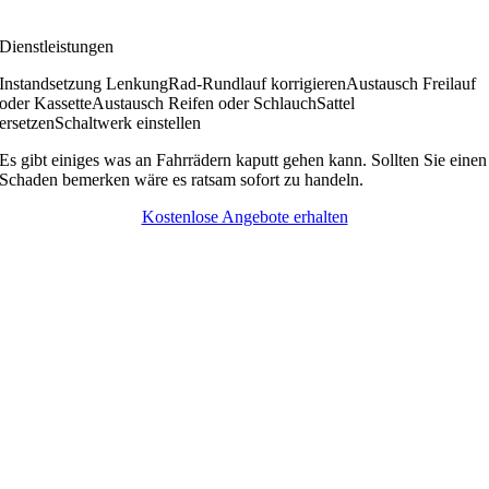
Dienstleistungen
Instandsetzung Lenkung
Rad-Rundlauf korrigieren
Austausch Freilauf
oder Kassette
Austausch Reifen oder Schlauch
Sattel
ersetzen
Schaltwerk einstellen
Es gibt einiges was an Fahrrädern kaputt gehen kann. Sollten Sie einen
Schaden bemerken wäre es ratsam sofort zu handeln.
Kostenlose Angebote erhalten