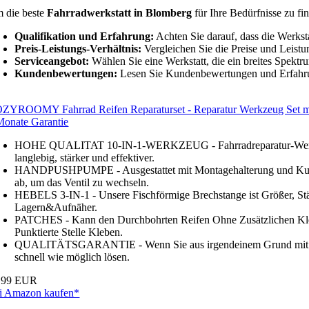
 die beste
Fahrradwerkstatt in Blomberg
für Ihre Bedürfnisse zu fin
Qualifikation und Erfahrung:
Achten Sie darauf, dass die Werksta
Preis-Leistungs-Verhältnis:
Vergleichen Sie die Preise und Leistu
Serviceangebot:
Wählen Sie eine Werkstatt, die ein breites Spektr
Kundenbewertungen:
Lesen Sie Kundenbewertungen und Erfahrun
ZYROOMY Fahrrad Reifen Reparaturset - Reparatur Werkzeug Set mit 2
Monate Garantie
HOHE QUALITAT 10-IN-1-WERKZEUG - Fahrradreparatur-Werkzeugsä
langlebig, stärker und effektiver.
HANDPUSHPUMPE - Ausgestattet mit Montagehalterung und Kugelad
ab, um das Ventil zu wechseln.
HEBELS 3-IN-1 - Unsere Fischförmige Brechstange ist Größer, Stä
Lagern&Aufnäher.
PATCHES - Kann den Durchbohrten Reifen Ohne Zusätzlichen Klebst
Punktierte Stelle Kleben.
QUALITÄTSGARANTIE - Wenn Sie aus irgendeinem Grund mit Ihrem 
schnell wie möglich lösen.
,99 EUR
i Amazon kaufen*