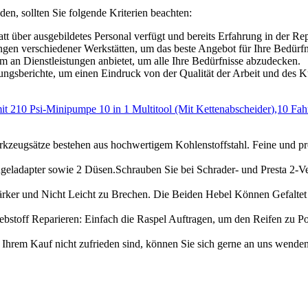
den, sollten Sie folgende Kriterien beachten:
tt über ausgebildetes Personal verfügt und bereits Erfahrung in der Re
ngen verschiedener Werkstätten, um das beste Angebot für Ihre Bedürfn
um an Dienstleistungen anbietet, um alle Ihre Bedürfnisse abzudecken.
gsberichte, um einen Eindruck von der Qualität der Arbeit und des
10 Psi-Minipumpe 10 in 1 Multitool (Mit Kettenabscheider),10 Fahrr
tze bestehen aus hochwertigem Kohlenstoffstahl. Feine und profe
apter sowie 2 Düsen.Schrauben Sie bei Schrader- und Presta 2-Vent
rker und Nicht Leicht zu Brechen. Die Beiden Hebel Können Gefaltet
off Reparieren: Einfach die Raspel Auftragen, um den Reifen zu Poli
Kauf nicht zufrieden sind, können Sie sich gerne an uns wenden. 