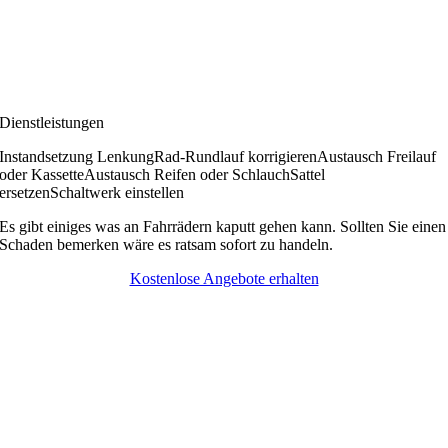
Dienstleistungen
Instandsetzung Lenkung
Rad-Rundlauf korrigieren
Austausch Freilauf
oder Kassette
Austausch Reifen oder Schlauch
Sattel
ersetzen
Schaltwerk einstellen
Es gibt einiges was an Fahrrädern kaputt gehen kann. Sollten Sie einen
Schaden bemerken wäre es ratsam sofort zu handeln.
Kostenlose Angebote erhalten