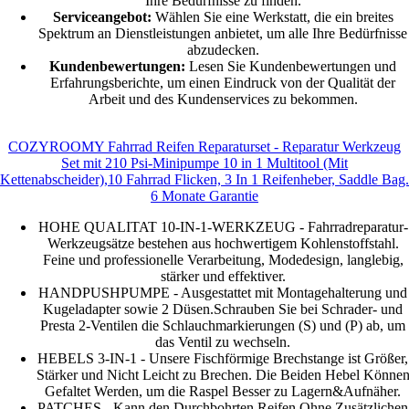
Ihre Bedürfnisse zu finden.
Serviceangebot:
Wählen Sie eine Werkstatt, die ein breites
Spektrum an Dienstleistungen anbietet, um alle Ihre Bedürfnisse
abzudecken.
Kundenbewertungen:
Lesen Sie Kundenbewertungen und
Erfahrungsberichte, um einen Eindruck von der Qualität der
Arbeit und des Kundenservices zu bekommen.
COZYROOMY Fahrrad Reifen Reparaturset - Reparatur Werkzeug
Set mit 210 Psi-Minipumpe 10 in 1 Multitool (Mit
Kettenabscheider),10 Fahrrad Flicken, 3 In 1 Reifenheber, Saddle Bag.
6 Monate Garantie
HOHE QUALITAT 10-IN-1-WERKZEUG - Fahrradreparatur-
Werkzeugsätze bestehen aus hochwertigem Kohlenstoffstahl.
Feine und professionelle Verarbeitung, Modedesign, langlebig,
stärker und effektiver.
HANDPUSHPUMPE - Ausgestattet mit Montagehalterung und
Kugeladapter sowie 2 Düsen.Schrauben Sie bei Schrader- und
Presta 2-Ventilen die Schlauchmarkierungen (S) und (P) ab, um
das Ventil zu wechseln.
HEBELS 3-IN-1 - Unsere Fischförmige Brechstange ist Größer,
Stärker und Nicht Leicht zu Brechen. Die Beiden Hebel Könne
Gefaltet Werden, um die Raspel Besser zu Lagern&Aufnäher.
PATCHES - Kann den Durchbohrten Reifen Ohne Zusätzlichen