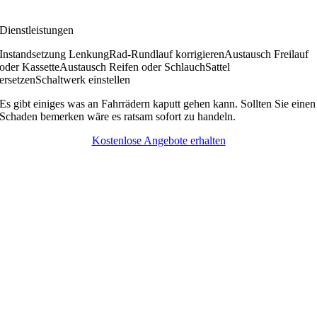
Dienstleistungen
Instandsetzung Lenkung
Rad-Rundlauf korrigieren
Austausch Freilauf
oder Kassette
Austausch Reifen oder Schlauch
Sattel
ersetzen
Schaltwerk einstellen
Es gibt einiges was an Fahrrädern kaputt gehen kann. Sollten Sie einen
Schaden bemerken wäre es ratsam sofort zu handeln.
Kostenlose Angebote erhalten